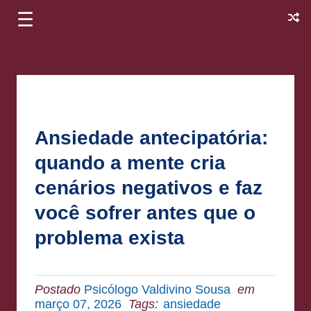
☰
Ansiedade antecipatória:
quando a mente cria
cenários negativos e faz
você sofrer antes que o
problema exista
Postado
Psicólogo Valdivino Sousa
em
março 07, 2026
Tags:
ansiedade