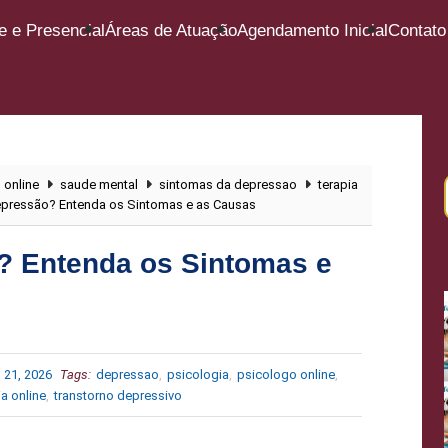
e e Presencial
Áreas de Atuação
Agendamento Inicial
Contato
 online
saude mental
sintomas da depressao
terapia
epressão? Entenda os Sintomas e as Causas
? Entenda os Sintomas e
 21, 2026
Tags:
depressao
,
psicologia
,
psicologo online
,
ia online
,
transtorno depressivo