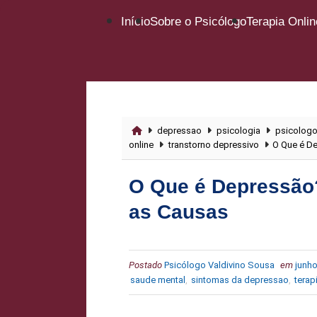
Início
Sobre o Psicólogo
Terapia Onlin
depressao
psicologia
psicologo
online
transtorno depressivo
O Que é D
O Que é Depressão
as Causas
Postado
Psicólogo Valdivino Sousa
em
junho
saude mental
,
sintomas da depressao
,
terap