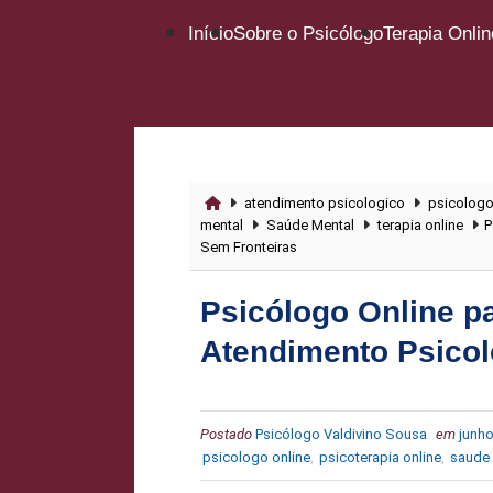
Início
Sobre o Psicólogo
Terapia Onlin
atendimento psicologico
psicologo
mental
Saúde Mental
terapia online
P
Sem Fronteiras
Psicólogo Online pa
Atendimento Psicol
Postado
Psicólogo Valdivino Sousa
em
junho
psicologo online
,
psicoterapia online
,
saude 