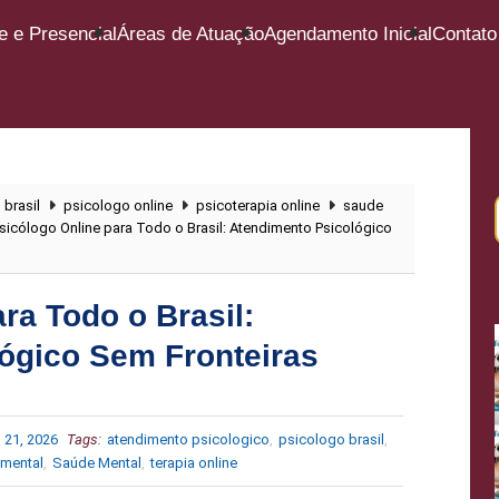
e e Presencial
Áreas de Atuação
Agendamento Inicial
Contato
 brasil
psicologo online
psicoterapia online
saude
sicólogo Online para Todo o Brasil: Atendimento Psicológico
ra Todo o Brasil:
ógico Sem Fronteiras
 21, 2026
Tags:
atendimento psicologico
,
psicologo brasil
,
mental
,
Saúde Mental
,
terapia online