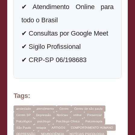
✔ Atendimento Online para
todo o Brasil
✔ Consultas por Google Meet
✔ Sigilo Profissional
✔ CRP-SP 06/198683
Tags:
ansiedade
atendimento
Centro
Centro de são paulo
Centro SP
Depressão
Notícias
online
Presencial
Psicológico
psicólogo
Psicólogo Clínico
Psicoterapia
São Paulo
terapia
ARTIGOS
COMPORTAMENTO HUMANO
DEPRESSÃO
NEUROCIÊNCIA
NOTÍCIAS PSICOLOGIA